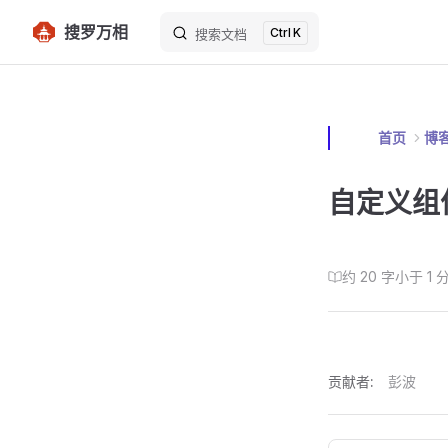
搜罗万相
K
Skip to content
搜索文档
首页
博
自定义组
约 20 字
小于 1 
贡献者:
彭波