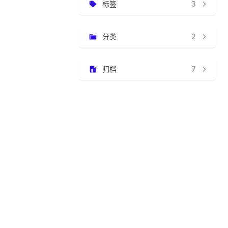
标签
3
分类
2
归档
7